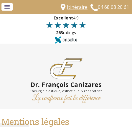
Itinéraire
04 68 08 20 61
Excellent
4.9
263
ratings
Dr. François Canizares
Chirurgie plastique, esthétique & réparatrice
La confiance fait la différence
Mentions légales