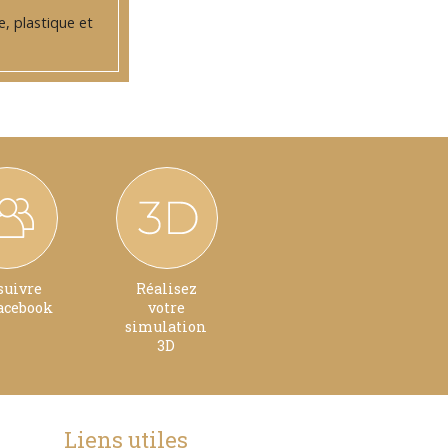
e, plastique et
suivre
Réalisez
acebook
votre
simulation
3D
Liens utiles