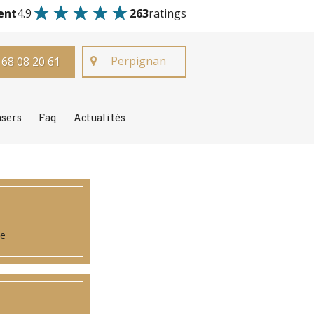
ent
4.9
263
ratings
Perpignan
 68 08 20 61
asers
Faq
Actualités
ue