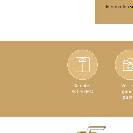
Information su
Calculer
Voir
votre IMC
gale
phot