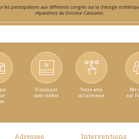
r les participations aux différents congrès sur la chirurgie esthétiqu
réparatrice du Docteur Canizares.
 ma
Visionner
Votre avis
Me 
rie
mes vidéos
m'intéresse
sur F
os
Adresses
Interventions