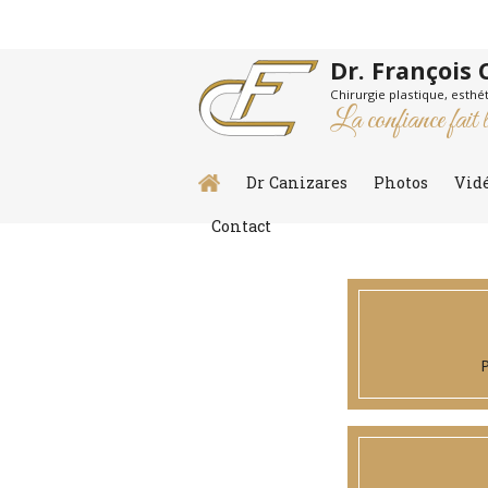
Dr. François 
Chirurgie plastique, esthé
La confiance fait l
Dr Canizares
Photos
Vid
Contact
P