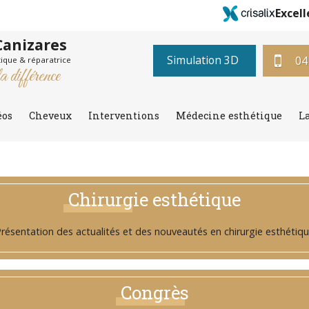
Excell
Canizares
Simulation 3D
04
tique & réparatrice
a différence
éos
Cheveux
Interventions
Médecine esthétique
L
Chirurgie esthétique
résentation des actualités et des nouveautés en chirurgie esthétiq
Congrès